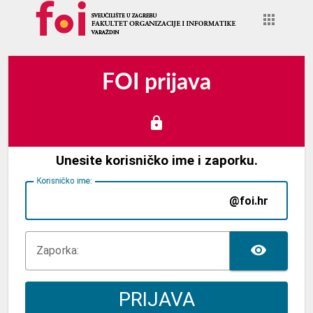
FOI prijava
Unesite korisničko ime i zaporku.
K
orisničko ime:
@foi.hr
TOG
Z
aporka:
PRIJAVA