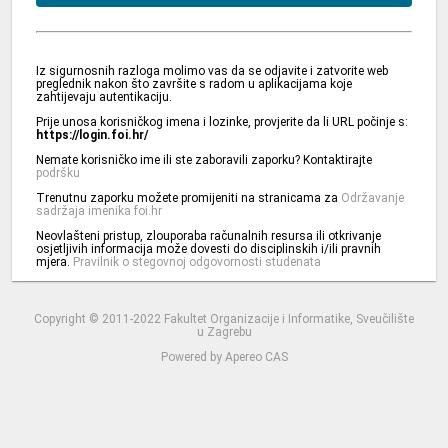
Iz sigurnosnih razloga molimo vas da se odjavite i zatvorite web
preglednik nakon što završite s radom u aplikacijama koje
zahtijevaju autentikaciju.
Prije unosa korisničkog imena i lozinke, provjerite da li URL počinje s:
https://login.foi.hr/
Nemate korisničko ime ili ste zaboravili zaporku? Kontaktirajte
podršku
Trenutnu zaporku možete promijeniti na stranicama za
Održavanje
sadržaja imenika foi.hr
Neovlašteni pristup, zlouporaba računalnih resursa ili otkrivanje
osjetljivih informacija može dovesti do disciplinskih i/ili pravnih
mjera.
Pravilnik o stegovnoj odgovornosti studenata
Copyright © 2011-2022 Fakultet Organizacije i Informatike, Sveučilište
u Zagrebu
Powered by
Apereo CAS