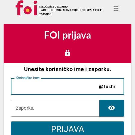
FOI prijava
Unesite korisničko ime i zaporku.
K
orisničko ime:
@foi.hr
TOG
Z
aporka:
PRIJAVA