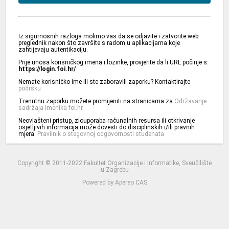
Iz sigurnosnih razloga molimo vas da se odjavite i zatvorite web
preglednik nakon što završite s radom u aplikacijama koje
zahtijevaju autentikaciju.
Prije unosa korisničkog imena i lozinke, provjerite da li URL počinje s:
https://login.foi.hr/
Nemate korisničko ime ili ste zaboravili zaporku? Kontaktirajte
podršku
Trenutnu zaporku možete promijeniti na stranicama za
Održavanje
sadržaja imenika foi.hr
Neovlašteni pristup, zlouporaba računalnih resursa ili otkrivanje
osjetljivih informacija može dovesti do disciplinskih i/ili pravnih
mjera.
Pravilnik o stegovnoj odgovornosti studenata
Copyright © 2011-2022 Fakultet Organizacije i Informatike, Sveučilište
u Zagrebu
Powered by
Apereo CAS