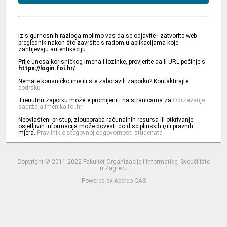
Iz sigurnosnih razloga molimo vas da se odjavite i zatvorite web
preglednik nakon što završite s radom u aplikacijama koje
zahtijevaju autentikaciju.
Prije unosa korisničkog imena i lozinke, provjerite da li URL počinje s:
https://login.foi.hr/
Nemate korisničko ime ili ste zaboravili zaporku? Kontaktirajte
podršku
Trenutnu zaporku možete promijeniti na stranicama za
Održavanje
sadržaja imenika foi.hr
Neovlašteni pristup, zlouporaba računalnih resursa ili otkrivanje
osjetljivih informacija može dovesti do disciplinskih i/ili pravnih
mjera.
Pravilnik o stegovnoj odgovornosti studenata
Copyright © 2011-2022 Fakultet Organizacije i Informatike, Sveučilište
u Zagrebu
Powered by
Apereo CAS