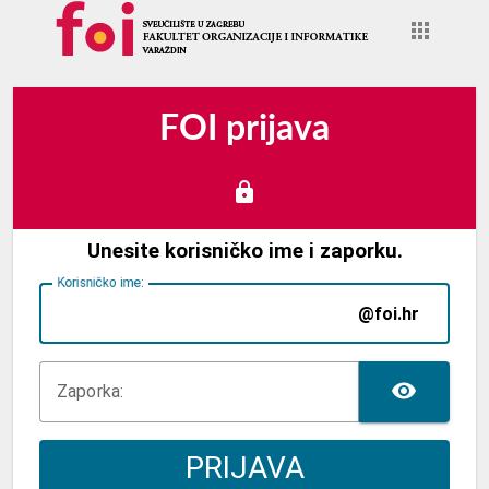
FOI prijava
Unesite korisničko ime i zaporku.
K
orisničko ime:
@foi.hr
TOG
Z
aporka:
PRIJAVA